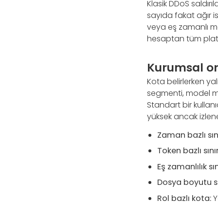
Klasik DDoS saldırıl
sayıda fakat ağır i
veya eş zamanlı mod
hesaptan tüm platf
Kurumsal or
Kota belirlerken ya
segmenti, model mali
Standart bir kulla
yüksek ancak izlenebi
Zaman bazlı sını
Token bazlı sınır
Eş zamanlılık sını
Dosya boyutu sın
Rol bazlı kota:
Yö