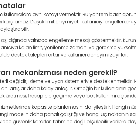
hatalar
m kullanıcılara aynı kotayı vermektir. Bu yöntem basit gör
ı karşılamaz. Düşük limitler iyi niyetli kullanıcıyı engellerken, 
ylaştırabilir.
a aşıldığında yalnızca engelleme mesajı göstermektir. Kuru
anıcıya kalan limit, yenilenme zamanı ve gerekirse yükselt
 halde destek talepleri artar ve kullanıcı deneyimi zayıflar.
yarı mekanizması neden gerekli?
rli değildir; izleme ve uyarı sistemleriyle desteklenmelidir.
a ani artışlar daha kolay anlaşılır. Örneğin bir kullanıcının g
ek üretmesi, hesap ele geçirme veya bot kullanımı açısında
hizmetlerinde kapasite planlamasını da iyileştirir. Hangi mü
angi modelin daha pahalı çalıştığı ve hangi uç noktanın sa
lece güvenlik kararları tahmine değil ölçülebilir verilere day