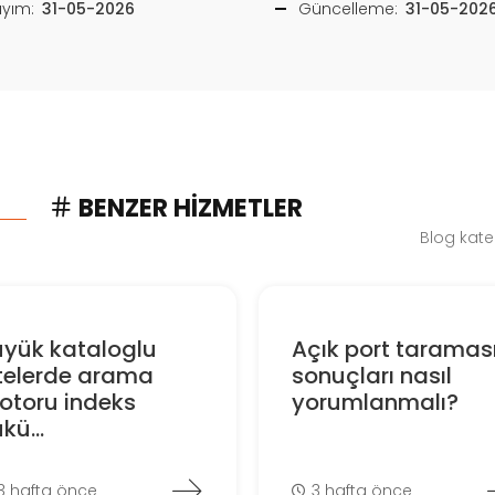
ayım:
31-05-2026
Güncelleme:
31-05-202
BENZER HIZMETLER
Blog kate
üyük kataloglu
Açık port taramas
itelerde arama
sonuçları nasıl
otoru indeks
yorumlanmalı?
kü...
3 hafta önce
3 hafta önce