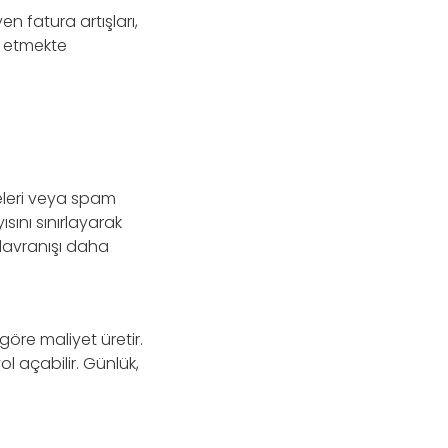
en fatura artışları,
rt etmekte
meleri veya spam
yısını sınırlayarak
 davranışı daha
öre maliyet üretir.
ol açabilir. Günlük,