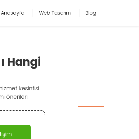
Anasayfa
Web Tasarım
Blog
sı Hangi
hizmet kesintisi
i önerileri.
işim