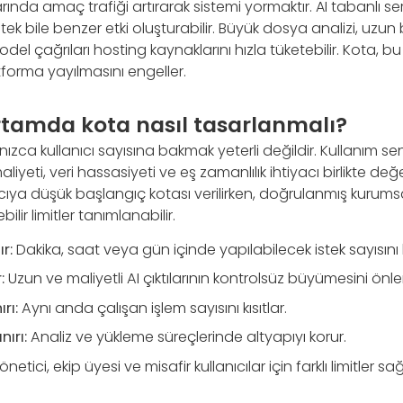
arında amaç trafiği artırarak sistemi yormaktır. AI tabanlı se
stek bile benzer etki oluşturabilir. Büyük dosya analizi, uzun
el çağrıları hosting kaynaklarını hızla tüketebilir. Kota, bu
orma yayılmasını engeller.
tamda kota nasıl tasarlanmalı?
lnızca kullanıcı sayısına bakmak yeterli değildir. Kullanım s
yeti, veri hassasiyeti ve eş zamanlılık ihtiyacı birlikte değer
nıcıya düşük başlangıç kotası verilirken, doğrulanmış kuru
lir limitler tanımlanabilir.
r:
Dakika, saat veya gün içinde yapılabilecek istek sayısını b
:
Uzun ve maliyetli AI çıktılarının kontrolsüz büyümesini önler
rı:
Aynı anda çalışan işlem sayısını kısıtlar.
ırı:
Analiz ve yükleme süreçlerinde altyapıyı korur.
netici, ekip üyesi ve misafir kullanıcılar için farklı limitler sağ