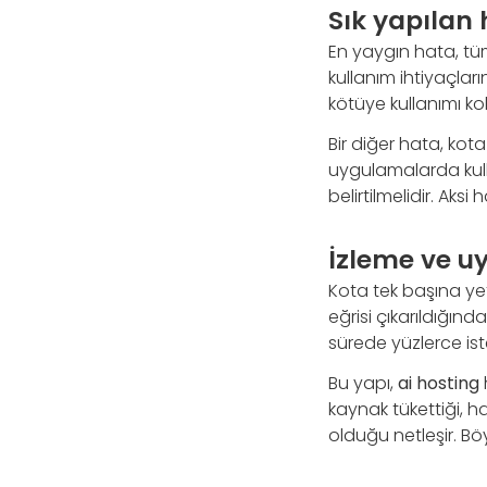
Sık yapılan 
En yaygın hata, tü
kullanım ihtiyaçların
kötüye kullanımı kola
Bir diğer hata, kot
uygulamalarda kull
belirtilmelidir. Aksi
İzleme ve u
Kota tek başına yete
eğrisi çıkarıldığınd
sürede yüzlerce ist
Bu yapı,
ai hosting
kaynak tükettiği, h
olduğu netleşir. Böy