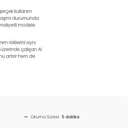
gerçek kullanım
ta aşımı durumunda
maliyetli modele
m risklerini aynı
 üzerinde çalışan AI
ü artırır hem de
Okuma Süresi:
5 dakika