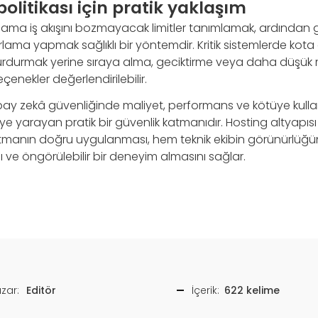
olitikası için pratik yaklaşım
ama iş akışını bozmayacak limitler tanımlamak, ardından 
rlama yapmak sağlıklı bir yöntemdir. Kritik sistemlerde ko
rdurmak yerine sıraya alma, geciktirme veya daha düşük 
çenekler değerlendirilebilir.
apay zekâ güvenliğinde maliyet, performans ve kötüye kullanı
 yarayan pratik bir güvenlik katmanıdır. Hosting altyapısı
atmanın doğru uygulanması, hem teknik ekibin görünürlüğün
arlı ve öngörülebilir bir deneyim almasını sağlar.
zar:
Editör
İçerik:
622 kelime