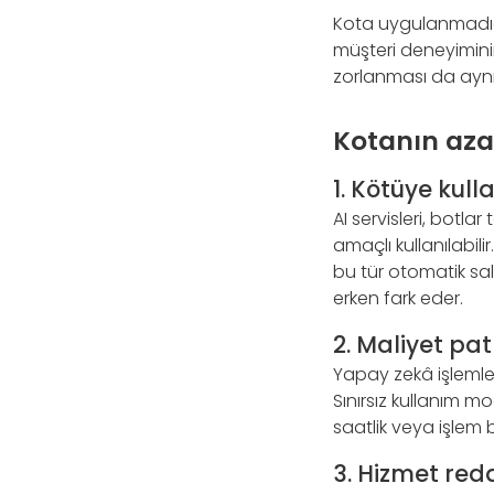
Kota uygulanmadığınd
müşteri deneyiminin 
zorlanması da aynı 
Kotanın azal
1. Kötüye kull
AI servisleri, botl
amaçlı kullanılabilir
bu tür otomatik sal
erken fark eder.
2. Maliyet pa
Yapay zekâ işlemle
Sınırsız kullanım mo
saatlik veya işlem b
3. Hizmet redd