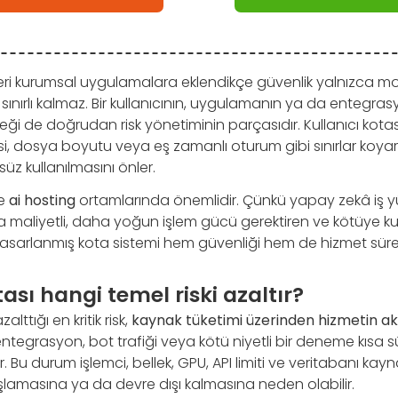
eri kurumsal uygulamalara eklendikçe güvenlik yalnızca m
yle sınırlı kalmaz. Bir kullanıcının, uygulamanın ya da entegr
ği de doğrudan risk yönetiminin parçasıdır. Kullanıcı kotası;
esi, dosya boyutu veya eş zamanlı oturum gibi sınırlar koy
süz kullanılmasını önler.
le
ai hosting
ortamlarında önemlidir. Çünkü yapay zekâ iş yük
a maliyetli, daha yoğun işlem gücü gerektiren ve kötüye k
tasarlanmış kota sistemi hem güvenliği hem de hizmet sürekli
tası hangi temel riski azaltır?
alttığı en kritik risk,
kaynak tüketimi üzerinden hizmetin a
lı entegrasyon, bot trafiği veya kötü niyetli bir deneme kısa
lir. Bu durum işlemci, bellek, GPU, API limiti ve veritabanı kayn
lamasına ya da devre dışı kalmasına neden olabilir.