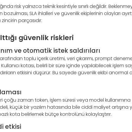
a risk yalnızca teknik kesintiyle sınırlı değildir. Beklenmey
bozulması, SLA ihlalleri ve güvenlik ekiplerinin olayları ayı
zincirin parçasıdır.
ttığı güvenlik riskleri
anım ve otomatik istek saldırıları
ar tarafından toplu içerik üretimi, veri çıkarımı, prompt dene
. Kullanıcı kotası, belirli bir süre içinde yapılabilecek işlem sa
dırıların etkisini düşürür. Bu sayede güvenlik ekibi anormal
tlaması
ri çoğu zaman token, işlem süresi veya model kullanımına g
deli, küçük bir yazılım hatasında bile ciddi maliyet artışına y
azlı kota belirlemek bütçe kontrolünü kolaylaştırır.
i etkisi