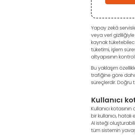
Yapay zekâ servisl
veya veri gizliliği
kaynak tüketebilece
tüketimi, işlem sür
altyapısının kontrol
Bu yaklaşım özellik
trafiğine göre dah
süreçlerdir. Doğru 
Kullanıcı ko
Kullanıcı kotasının az
bir kullanıcı, hata
AI isteği oluşturabi
tüm sistemin yavaş