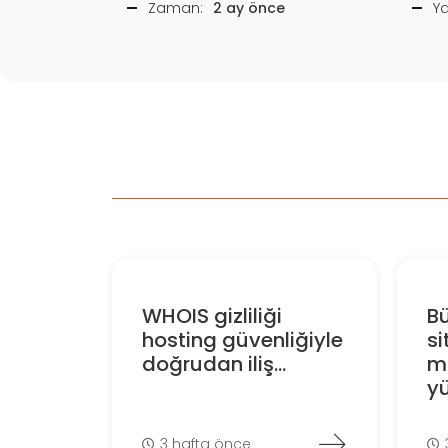
Zaman:
2 ay önce
Y
WHOIS gizliliği
B
hosting güvenliğiyle
s
doğrudan iliş...
m
yü
3 hafta önce