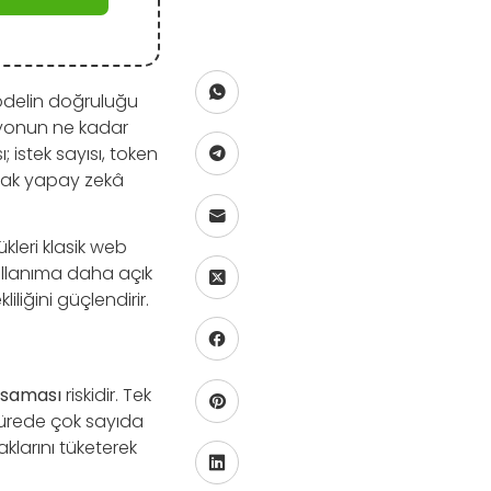
odelin doğruluğu
asyonun ne kadar
 istek sayısı, token
arak yapay zekâ
leri klasik web
ullanıma daha açık
liğini güçlendirir.
ksaması
riskidir. Tek
 sürede çok sayıda
aklarını tüketerek