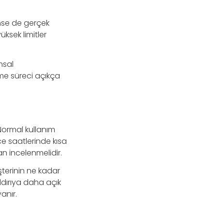
ünse de gerçek
yüksek limitler
msal
me süreci açıkça
 Normal kullanım
ece saatlerinde kısa
n incelenmelidir.
şterinin ne kadar
ldırıya daha açık
anır.