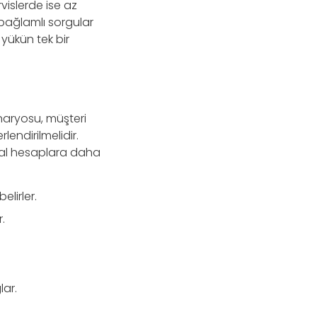
rvislerde ise az
 bağlamlı sorgular
 yükün tek bir
enaryosu, müşteri
lendirilmelidir.
msal hesaplara daha
elirler.
.
lar.