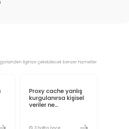
6
gorisinden ilginize çekebilecek benzer hizmetler
ı
Proxy cache yanlış
kurgulanırsa kişisel
veriler ne...
3 hafta önce