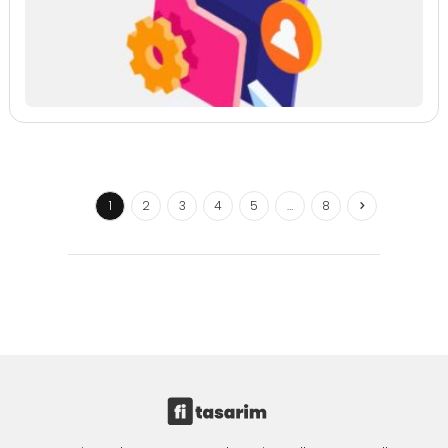
1
2
3
4
5
…
8