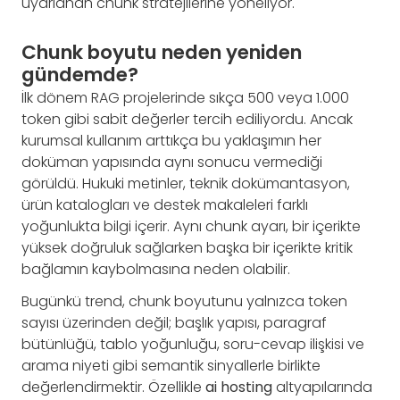
uyarlanan chunk stratejilerine yöneliyor.
Chunk boyutu neden yeniden
gündemde?
İlk dönem RAG projelerinde sıkça 500 veya 1.000
token gibi sabit değerler tercih ediliyordu. Ancak
kurumsal kullanım arttıkça bu yaklaşımın her
doküman yapısında aynı sonucu vermediği
görüldü. Hukuki metinler, teknik dokümantasyon,
ürün katalogları ve destek makaleleri farklı
yoğunlukta bilgi içerir. Aynı chunk ayarı, bir içerikte
yüksek doğruluk sağlarken başka bir içerikte kritik
bağlamın kaybolmasına neden olabilir.
Bugünkü trend, chunk boyutunu yalnızca token
sayısı üzerinden değil; başlık yapısı, paragraf
bütünlüğü, tablo yoğunluğu, soru-cevap ilişkisi ve
arama niyeti gibi semantik sinyallerle birlikte
değerlendirmektir. Özellikle
ai hosting
altyapılarında