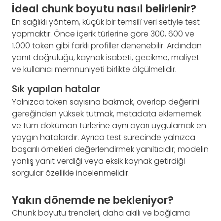
İdeal chunk boyutu nasıl belirlenir?
En sağlıklı yöntem, küçük bir temsilî veri setiyle test
yapmaktır. Önce içerik türlerine göre 300, 600 ve
1.000 token gibi farklı profiller denenebilir. Ardından
yanıt doğruluğu, kaynak isabeti, gecikme, maliyet
ve kullanıcı memnuniyeti birlikte ölçülmelidir.
Sık yapılan hatalar
Yalnızca token sayısına bakmak, overlap değerini
gereğinden yüksek tutmak, metadata eklememek
ve tüm doküman türlerine aynı ayarı uygulamak en
yaygın hatalardır. Ayrıca test sürecinde yalnızca
başarılı örnekleri değerlendirmek yanıltıcıdır; modelin
yanlış yanıt verdiği veya eksik kaynak getirdiği
sorgular özellikle incelenmelidir.
Yakın dönemde ne bekleniyor?
Chunk boyutu trendleri, daha akıllı ve bağlama