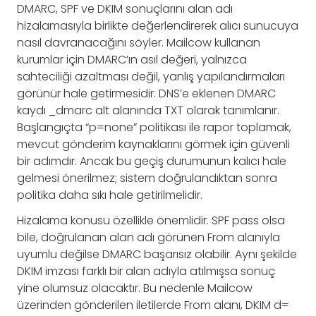
DMARC, SPF ve DKIM sonuçlarını alan adı
hizalamasıyla birlikte değerlendirerek alıcı sunucuya
nasıl davranacağını söyler. Mailcow kullanan
kurumlar için DMARC’ın asıl değeri, yalnızca
sahteciliği azaltması değil, yanlış yapılandırmaları
görünür hale getirmesidir. DNS’e eklenen DMARC
kaydı _dmarc alt alanında TXT olarak tanımlanır.
Başlangıçta “p=none” politikası ile rapor toplamak,
mevcut gönderim kaynaklarını görmek için güvenli
bir adımdır. Ancak bu geçiş durumunun kalıcı hale
gelmesi önerilmez; sistem doğrulandıktan sonra
politika daha sıkı hale getirilmelidir.
Hizalama konusu özellikle önemlidir. SPF pass olsa
bile, doğrulanan alan adı görünen From alanıyla
uyumlu değilse DMARC başarısız olabilir. Aynı şekilde
DKIM imzası farklı bir alan adıyla atılmışsa sonuç
yine olumsuz olacaktır. Bu nedenle Mailcow
üzerinden gönderilen iletilerde From alanı, DKIM d=