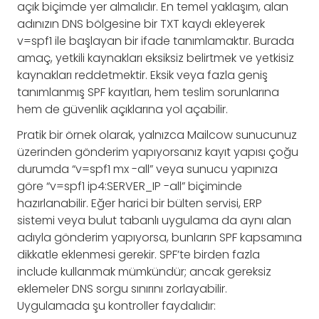
açık biçimde yer almalıdır. En temel yaklaşım, alan
adınızın DNS bölgesine bir TXT kaydı ekleyerek
v=spf1 ile başlayan bir ifade tanımlamaktır. Burada
amaç, yetkili kaynakları eksiksiz belirtmek ve yetkisiz
kaynakları reddetmektir. Eksik veya fazla geniş
tanımlanmış SPF kayıtları, hem teslim sorunlarına
hem de güvenlik açıklarına yol açabilir.
Pratik bir örnek olarak, yalnızca Mailcow sunucunuz
üzerinden gönderim yapıyorsanız kayıt yapısı çoğu
durumda “v=spf1 mx -all” veya sunucu yapınıza
göre “v=spf1 ip4:SERVER_IP -all” biçiminde
hazırlanabilir. Eğer harici bir bülten servisi, ERP
sistemi veya bulut tabanlı uygulama da aynı alan
adıyla gönderim yapıyorsa, bunların SPF kapsamına
dikkatle eklenmesi gerekir. SPF’te birden fazla
include kullanmak mümkündür; ancak gereksiz
eklemeler DNS sorgu sınırını zorlayabilir.
Uygulamada şu kontroller faydalıdır: