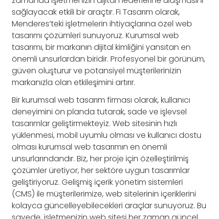
zamanda işletmenizin dijital hedeflerine ulaşmasını
sağlayacak etkili bir araçtır. Fi Tasarım olarak,
Menderes’teki işletmelerin ihtiyaçlarına özel web
tasarımı çözümleri sunuyoruz. Kurumsal web
tasarımı, bir markanın dijital kimliğini yansıtan en
önemli unsurlardan biridir. Profesyonel bir görünüm,
güven oluşturur ve potansiyel müşterilerinizin
markanızla olan etkileşimini artırır.
Bir kurumsal web tasarım firması olarak, kullanıcı
deneyimini ön planda tutarak, sade ve işlevsel
tasarımlar geliştirmekteyiz. Web sitesinin hızlı
yüklenmesi, mobil uyumlu olması ve kullanıcı dostu
olması kurumsal web tasarımın en önemli
unsurlarındandır. Biz, her proje için özelleştirilmiş
çözümler üretiyor, her sektöre uygun tasarımlar
geliştiriyoruz. Gelişmiş içerik yönetim sistemleri
(CMS) ile müşterilerimize, web sitelerinin içeriklerini
kolayca güncelleyebilecekleri araçlar sunuyoruz. Bu
sayede, işletmenizin web sitesi her zaman güncel