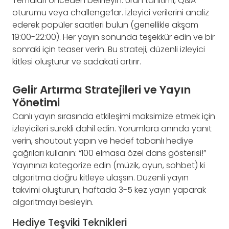
Temaları önceden belirleyin: Ürün tanıtımı, Q&A
oturumu veya challenge’lar. İzleyici verilerini analiz
ederek popüler saatleri bulun (genellikle akşam
19:00-22:00). Her yayın sonunda teşekkür edin ve bir
sonraki için teaser verin. Bu strateji, düzenli izleyici
kitlesi oluşturur ve sadakati artırır.
Gelir Artırma Stratejileri ve Yayın
Yönetimi
Canlı yayın sırasında etkileşimi maksimize etmek için
izleyicileri sürekli dahil edin. Yorumlara anında yanıt
verin, shoutout yapın ve hedef tabanlı hediye
çağrıları kullanın: “100 elmasa özel dans gösterisi!”
Yayınınızı kategorize edin (müzik, oyun, sohbet) ki
algoritma doğru kitleye ulaşsın. Düzenli yayın
takvimi oluşturun; haftada 3-5 kez yayın yaparak
algoritmayı besleyin.
Hediye Teşviki Teknikleri