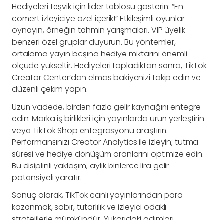
Hediyeleri teşvik için lider tablosu gösterin: “En
cömert izleyiciye özel içerik!” Etkileşimli oyunlar
oynayın, örneğin tahmin yarışmaları. VIP üyelik
benzeri özel gruplar duyurun. Bu yöntemler,
ortalama yayın başına hediye miktarını önemli
ölçüde yükseltir. Hediyeleri topladıktan sonra, TikTok
Creator Center’dan elmas bakiyenizi takip edin ve
düzenli çekim yapın.
Uzun vadede, birden fazla gelir kaynağını entegre
edin: Marka iş birlikleri için yayınlarda ürün yerleştirin
veya TikTok Shop entegrasyonu araştırın.
Performansınızı Creator Analytics ile izleyin; tutma
süresi ve hediye dönüşüm oranlarını optimize edin.
Bu disiplinli yaklaşım, aylık binlerce lira gelir
potansiyeli yaratır.
Sonuç olarak, TikTok canlı yayınlarından para
kazanmak, sabır, tutarlılık ve izleyici odaklı
stratejilerle mümkündür. Yukarıdaki adımları