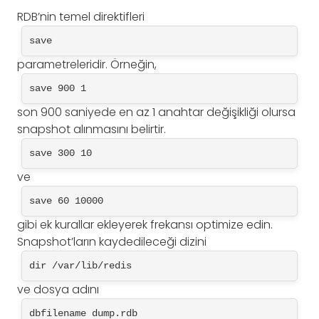
RDB’nin temel direktifleri
save
parametreleridir. Örneğin,
save 900 1
son 900 saniyede en az 1 anahtar değişikliği olursa
snapshot alınmasını belirtir.
save 300 10
ve
save 60 10000
gibi ek kurallar ekleyerek frekansı optimize edin.
Snapshot’ların kaydedileceği dizini
dir /var/lib/redis
ve dosya adını
dbfilename dump.rdb