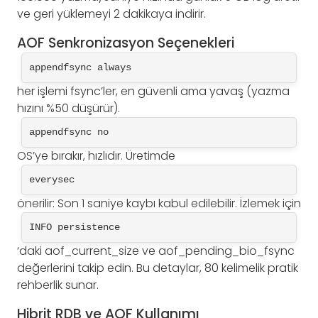
ve geri yüklemeyi 2 dakikaya indirir.
AOF Senkronizasyon Seçenekleri
appendfsync always
her işlemi fsync’ler, en güvenli ama yavaş (yazma
hızını %50 düşürür).
appendfsync no
OS’ye bırakır, hızlıdır. Üretimde
everysec
önerilir: Son 1 saniye kaybı kabul edilebilir. İzlemek için
INFO persistence
‘daki aof_current_size ve aof_pending_bio_fsync
değerlerini takip edin. Bu detaylar, 80 kelimelik pratik
rehberlik sunar.
Hibrit RDB ve AOF Kullanımı