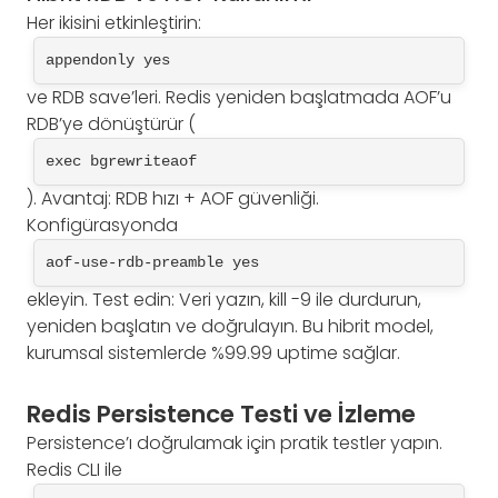
Her ikisini etkinleştirin:
appendonly yes
ve RDB save’leri. Redis yeniden başlatmada AOF’u
RDB’ye dönüştürür (
exec bgrewriteaof
). Avantaj: RDB hızı + AOF güvenliği.
Konfigürasyonda
aof-use-rdb-preamble yes
ekleyin. Test edin: Veri yazın, kill -9 ile durdurun,
yeniden başlatın ve doğrulayın. Bu hibrit model,
kurumsal sistemlerde %99.99 uptime sağlar.
Redis Persistence Testi ve İzleme
Persistence’ı doğrulamak için pratik testler yapın.
Redis CLI ile