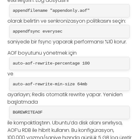
etkinleştirin. Log dosyasını
appendfilename "appendonly.aof"
olarak belirtin ve senkronizasyon politikasını seçin:
appendfsync everysec
saniyede bir fsync yaparak performansı %10 korur.
AOF boyutunu yönetmek için
auto-aof-rewrite-percentage 100
ve
auto-aof-rewrite-min-size 64mb
ayarlayın; Redis otomatik rewrite yapar. Yeniden
başlatmada
BGREWRITEAOF
ile kompaktlaştırın. Ubuntu’da disk alanı sınırlıysa,
AOF’u RDB ile hibrit kullanın. Bu konfigürasyon,
100.000 yazma/saniye hızında günlük 5 GB log üretir