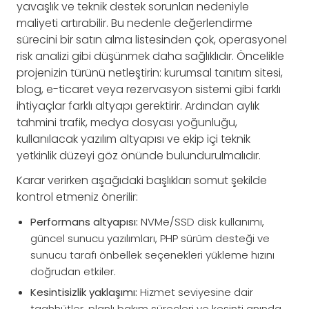
yavaşlık ve teknik destek sorunları nedeniyle
maliyeti artırabilir. Bu nedenle değerlendirme
sürecini bir satın alma listesinden çok, operasyonel
risk analizi gibi düşünmek daha sağlıklıdır. Öncelikle
projenizin türünü netleştirin: kurumsal tanıtım sitesi,
blog, e-ticaret veya rezervasyon sistemi gibi farklı
ihtiyaçlar farklı altyapı gerektirir. Ardından aylık
tahmini trafik, medya dosyası yoğunluğu,
kullanılacak yazılım altyapısı ve ekip içi teknik
yetkinlik düzeyi göz önünde bulundurulmalıdır.
Karar verirken aşağıdaki başlıkları somut şekilde
kontrol etmeniz önerilir:
Performans altyapısı:
NVMe/SSD disk kullanımı,
güncel sunucu yazılımları, PHP sürüm desteği ve
sunucu tarafı önbellek seçenekleri yükleme hızını
doğrudan etkiler.
Kesintisizlik yaklaşımı:
Hizmet seviyesine dair
taahhütler, planlı bakım süreçleri ve kesinti anında