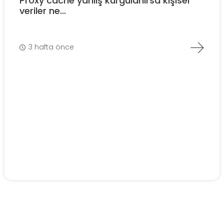
Proxy cache yanlış kurgulanırsa kişisel
veriler ne...
3 hafta önce