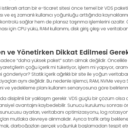
 istikrarlı artan bir e-ticaret sitesi önce temel bir VDS paketi 
ı ve eş zamanlı kullanıcı yoğunluğu arttığında kaynaklarını 
ntrolü sağlar hem de plansız taşınma işlemlerini azaltır. Öl
ması için CPU yükü, RAM kullanımı, disk giriş çıkışı ve veritaba
n ve Yönetirken Dikkat Edilmesi Gere
dece “daha yüksek paket” satın almak değildir. Öncelikle si
Ziyaretçilerin çoğu içerik mi tüketiyor, işlem mi yapıyor, aram
mi gönderiyor? Statik içerik ağırlıklı bir site ile yoğun verit
iyaçları aynı değildir. Bu nedenle işlemci, RAM, NVMe veya SS
imi ve yedekleme planı kullanım senaryosuna göre belirlenme
a disiplinli bir yaklaşım gerekir. VDS güçlü bir çözüm olsa 
tansiyel avantajını kaybedebilir. Sunucu kurulumu sonrası ö
sunucusu ayarları, veritabanı optimizasyonu, log rotasyo
raçları mutlaka devreye alınmalıdır. Ayrıca trafik artışı bek
pmak, darboğazları gerçek yoğunluk başlamadan tespit etm