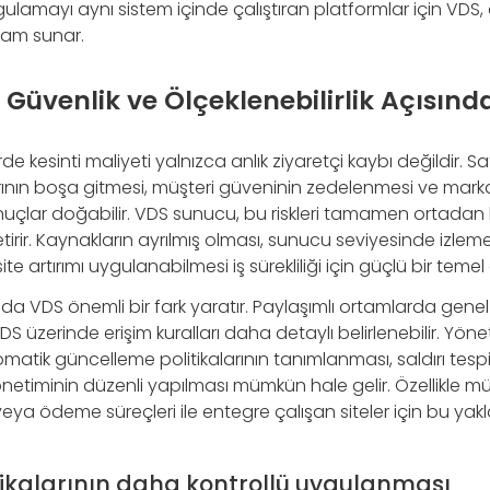
gulamayı aynı sistem içinde çalıştıran platformlar için VDS,
rtam sunar.
ği, Güvenlik ve Ölçeklenebilirlik Açısı
erde kesinti maliyeti yalnızca anlık ziyaretçi kaybı değildir. S
nın boşa gitmesi, müşteri güveninin zedelenmesi ve marka
onuçlar doğabilir. VDS sunucu, bu riskleri tamamen ortada
getirir. Kaynakların ayrılmış olması, sunucu seviyesinde izlem
e artırımı uygulanabilmesi iş sürekliliği için güçlü bir temel 
da VDS önemli bir fark yaratır. Paylaşımlı ortamlarda genel 
n, VDS üzerinde erişim kuralları daha detaylı belirlenebilir. Yönet
tomatik güncelleme politikalarının tanımlanması, saldırı tespi
netiminin düzenli yapılması mümkün hale gelir. Özellikle müşt
veya ödeme süreçleri ile entegre çalışan siteler için bu yak
tikalarının daha kontrollü uygulanması