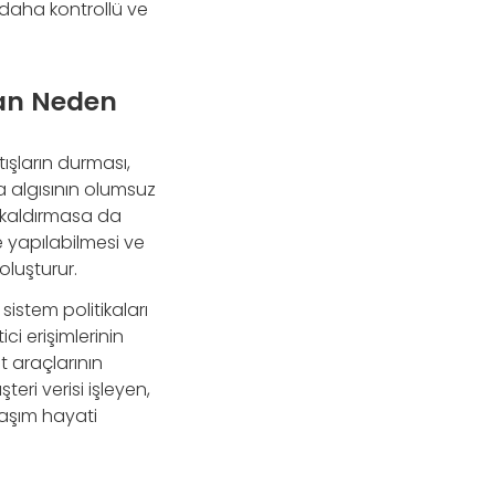
 daha kontrollü ve
ndan Neden
atışların durması,
 algısının olumsuz
n kaldırmasa da
e yapılabilmesi ve
oluşturur.
sistem politikaları
ici erişimlerinin
t araçlarının
eri verisi işleyen,
laşım hayati