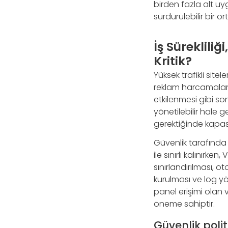
birden fazla alt uy
sürdürülebilir bir o
İş Süreklili
Kritik?
Yüksek trafikli sitel
reklam harcamaları
etkilenmesi gibi s
yönetilebilir hale 
gerektiğinde kapasit
Güvenlik tarafında 
ile sınırlı kalınırke
sınırlandırılması, o
kurulması ve log yö
panel erişimi olan 
öneme sahiptir.
Güvenlik poli