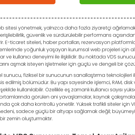
 web sitesi yönetmek, yalnızca daha fazla ziyaretçi ağırlam
rişilebilirlik, güvenlik ve sürdürülebilir performans açısın
ir. E-ticaret siteleri, haber portalları, rezervasyon platformla
lerinde yoğunluk yaşayan kurumsal web projeleri için al
ar ve kullanıcı deneyimi ile ilişkilidir. Bu noktada VDS sunucu
larını aşmak isteyen işletmeler için güçlü ve dengeli bir çö
 sunucu, fiziksel bir sunucunun sanallaştırma teknolojileri ile
sis edilmiş bölümüdür. Bu yapı sayesinde işlemci, RAM, disk
ekilde kullanılabilir. Özellikle eş zamanlı kullanıcı sayısı yük
 ortamlarında görülen ani yavaşlamalar, kaynak çakışmalar
nda çok daha kontrollü yönetilir. Yüksek trafikli siteler için 
nedeni, sadece güçlü bir altyapı sağlamak değil; büyümeyi 
bir zemin oluşturmaktır.