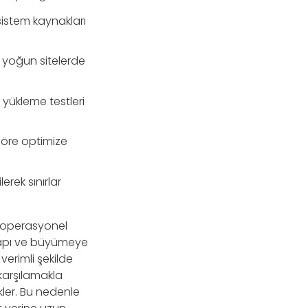
 sistem kaynakları
ı yoğun sitelerde
 yükleme testleri
göre optimize
rek sınırlar
n operasyonel
r yapı ve büyümeye
verimli şekilde
karşılamakla
ler. Bu nedenle