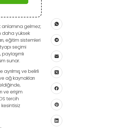
ak anlamına gelmez;
dan daha yüksek
rı, eğitim sistemleri
tyapı seçimi
, paylaşımlı
züm sunar.
 ayrılmış ve belirli
 ve ağ kaynakları
seldiğinde,
ı ve erişim
VDS tercih
kesintisiz