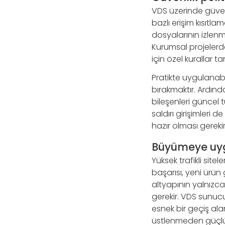
VDS üzerinde güvenl
bazlı erişim kısıtlam
dosyalarının izlenme
Kurumsal projelerde
için özel kurallar t
Pratikte uygulanabil
bırakmaktır. Ardın
bileşenleri güncel t
saldırı girişimler
hazır olması gereki
Büyümeye uyg
Yüksek trafikli si
başarısı, yeni ürün
altyapının yalnızc
gerekir. VDS sunucu
esnek bir geçiş al
üstlenmeden güçlü b