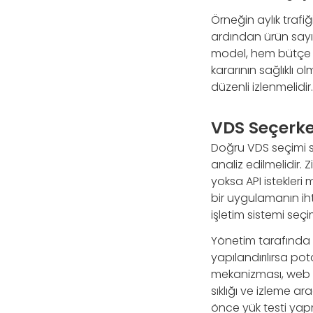
Örneğin aylık trafiği
ardından ürün sayıs
model, hem bütçe ko
kararının sağlıklı ol
düzenli izlenmelidir.
VDS Seçerke
Doğru VDS seçimi sa
analiz edilmelidir. 
yoksa API istekleri 
bir uygulamanın iht
işletim sistemi seç
Yönetim tarafında d
yapılandırılırsa po
mekanizması, web 
sıklığı ve izleme a
önce yük testi ya