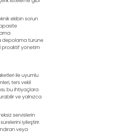
erik listeleme gibi
knik ekibin sorun
kapasite
ulama
rsa depolama türüne
l proaktif yönetim
ketleri ile uyumlu
eri, ters vekil
sı, bu ihtiyaçlara
rabilir ve yalnızca
ksiz servislerin
lerini iyileştirir.
rındıran veya