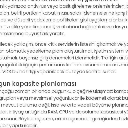
ik yalnızca antivirüs veya basit şifreleme önlemlerinden iba
aları, belirli portların kapatılması, saldırı denemelerine karşı 
si ve düzenli yedekleme politikaları gibi uygulamalar birlikt
 özellikle yönetim paneli, veritabanı bağlantıları ve dosya
anımlanması büyük fark yaratır.
ecek yaklaşım, önce kritik servislerin listesini çıkarmak ve y
dan otomatik yedekleme planı oluşturulmalı, işletim sistem
utulmalı, başarısız giriş denemeleri izlenmelidir. Trafiğin ar
i de çoğalabildiği için performans kadar savunma mekaniz
r. VDS bu hazırlığı yapabilecek düzeyde kontrol sunar.
un kapasite planlaması
teler çoğu zaman bir anda bugünkü ölçeğine ulaşmaz; kamp
 grupları veya mevsimsel yoğunluklar ile kademeli olarak b
a mevcut duruma değil, kısa ve orta vadeli büyüme planına
lar, ihtiyaç arttığında RAM, CPU ve depolama kapasitesi yüks
anı sunar. Böylece işletme, erken aşamada gereğinden fazl
ir yapı kurabilir.