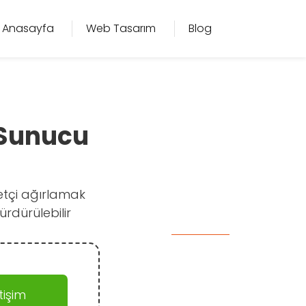
Anasayfa
Web Tasarım
Blog
S Sunucu
retçi ağırlamak
ürdürülebilir
işim