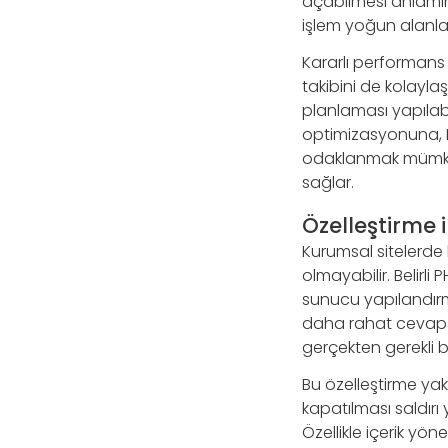
açabilmesi anlamına 
işlem yoğun alanlar
Kararlı performans
takibini de kolayla
planlaması yapılabi
optimizasyonuna, R
odaklanmak mümkün o
sağlar.
Özelleştirme 
Kurumsal sitelerde 
olmayabilir. Belirli 
sunucu yapılandırmal
daha rahat cevap ve
gerçekten gerekli bi
Bu özelleştirme yak
kapatılması saldırı 
Özellikle içerik yö