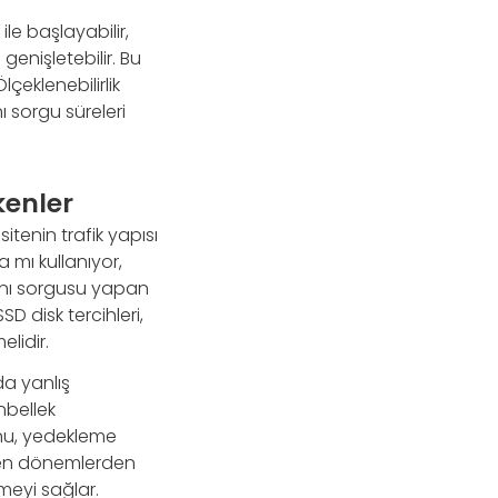
ile başlayabilir,
genişletebilir. Bu
çeklenebilirlik
nı sorgu süreleri
kenler
tenin trafik yapısı
a mı kullanıyor,
abanı sorgusu yapan
D disk tercihleri,
lidir.
da yanlış
nbellek
nu, yedekleme
lenen dönemlerden
eyi sağlar.