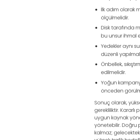
İlk adım olarak m
ölçülmelidir.
Disk tarafında m
bu unsur ihmal e
Yedekler aynı su
düzenli yapılmalı
Önbellek, sıkışt
edilmelidir.
Yoğun kampanya 
önceden görülme
Sonuç olarak, yükse
gerekliliktir. Karar
uygun kaynak yöneti
yönetebilir. Doğru
kalmaz; gelecektek