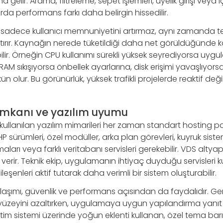
gelir. Arama, filtreleme, sepet işlemleri, üyelik girişi veya iç
da performans farkı daha belirgin hissedilir.
 sadece kullanıcı memnuniyetini artırmaz, aynı zamanda te
ştırır. Kaynağın nerede tüketildiği daha net görüldüğünde 
lir. Örneğin CPU kullanımı sürekli yüksek seyrediyorsa uyg
AM sıkışıyorsa önbellek ayarlarına, disk erişimi yavaşlıyo
lur. Bu görünürlük, yüksek trafikli projelerde reaktif deği
imkanı ve yazılım uyumu
kullanılan yazılım mimarileri her zaman standart hosting pa
PHP sürümleri, özel modüller, arka plan görevleri, kuyruk sisteml
arı veya farklı veritabanı servisleri gerekebilir. VDS altyapı
rir. Teknik ekip, uygulamanın ihtiyaç duyduğu servisleri ku
leşenleri aktif tutarak daha verimli bir sistem oluşturabilir.
laşımı, güvenlik ve performans açısından da faydalıdır. Gere
yüzeyini azaltırken, uygulamaya uygun yapılandırma yanıt süre
netim sistemi üzerinde yoğun eklenti kullanan, özel tema ba