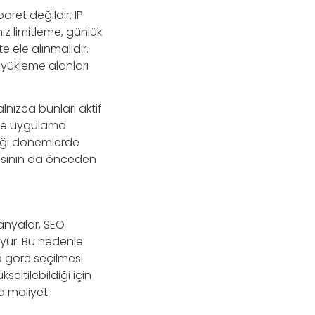
ret değildir. IP
hız limitleme, günlük
e ele alınmalıdır.
 yükleme alanları
alnızca bunları aktif
i ve uygulama
ttığı dönemlerde
masının da önceden
anyalar, SEO
üyür. Bu nedenle
 göre seçilmesi
eltilebildiği için
a maliyet