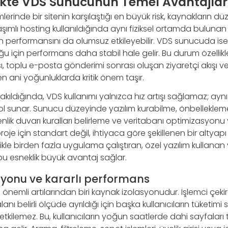
ikte VDS Sunucunun Temel Avantajlar
erinde bir sitenin karşılaştığı en büyük risk, kaynakların dü
aşımlı hosting kullanıldığında aynı fiziksel ortamda bulunan d
izin performansını da olumsuz etkileyebilir. VDS sunucuda ise 
u için performans daha stabil hale gelir. Bu durum özellikl
 toplu e-posta gönderimi sonrası oluşan ziyaretçi akışı 
 ani yoğunluklarda kritik önem taşır.
kıldığında, VDS kullanımı yalnızca hız artışı sağlamaz; a
l sunar. Sunucu düzeyinde yazılım kurabilme, önbelleklem
nlik duvarı kuralları belirleme ve veritabanı optimizasyon
proje için standart değil, ihtiyaca göre şekillenen bir altyap
llikle birden fazla uygulama çalıştıran, özel yazılım kullanan 
bu esneklik büyük avantaj sağlar.
syonu ve kararlı performans
emli artılarından biri kaynak izolasyonudur. İşlemci çekir
anı belirli ölçüde ayrıldığı için başka kullanıcıların tüketimi s
tkilemez. Bu, kullanıcıların yoğun saatlerde dahi sayfaları t