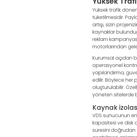
Yüksek Traf
Yüksek trafik döneml
tüketilmesidir. Payl
artışı, sizin projen
kaynaklar bulunduğ
reklam kampanyası,
motorlarından gelen
Kurumsal açıdan ba
operasyonel kontro
yapılandırma, güve
edilir. Böylece her 
oluşturulabilir. Öze
yöneten sitelerde 
Kaynak izola
VDS sunucunun en ön
kapasitesi ve disk al
süresini doğrudan e