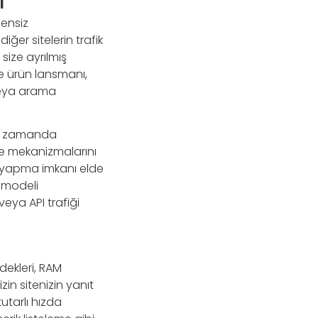
ı
zensiz
iğer sitelerin trafik
size ayrılmış
e ürün lansmanı,
veya arama
ynı zamanda
e mekanizmalarını
u yapma imkanı elde
ı modeli
veya API trafiği
dekleri, RAM
izin sitenizin yanıt
utarlı hızda