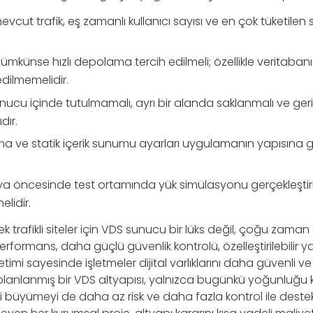
evcut trafik, eş zamanlı kullanıcı sayısı ve en çok tüketilen
ümkünse hızlı depolama tercih edilmeli; özellikle veritaban
dilmemelidir.
nucu içinde tutulmamalı, ayrı bir alanda saklanmalı ve geri
dır.
ırma ve statik içerik sunumu ayarları uygulamanın yapısına 
öncesinde test ortamında yük simülasyonu gerçekleştirile
lidir.
k trafikli siteler için VDS sunucu bir lüks değil, çoğu zama
lı performans, daha güçlü güvenlik kontrolü, özelleştirilebili
mi sayesinde işletmeler dijital varlıklarını daha güvenli ve 
 planlanmış bir VDS altyapısı, yalnızca bugünkü yoğunluğu 
i büyümeyi de daha az risk ve daha fazla kontrol ile destek