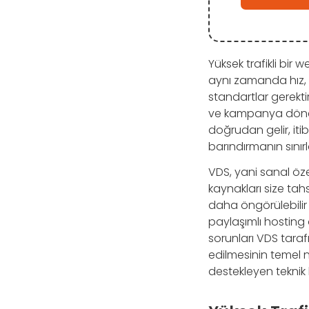
Yüksek trafikli bir
aynı zamanda hız, e
standartlar gerektir
ve kampanya dönem
doğrudan gelir, itib
barındırmanın sınır
VDS, yani sanal özel
kaynakları size tah
daha öngörülebilir ş
paylaşımlı hosting
sorunları VDS tarafı
edilmesinin temel 
destekleyen teknik 