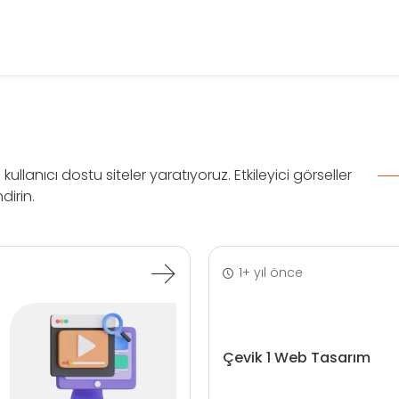
lanıcı dostu siteler yaratıyoruz. Etkileyici görseller
dirin.
1+ yıl önce
Çevik 1 Web Tasarım